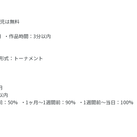
学児は無料
円 ・作品時間：3分以内
 ・形式：トーナメント
円
分以内
・3〜1ヶ月前：50% ・1ヶ月〜1週間前：90% ・1週間前〜当日：100%