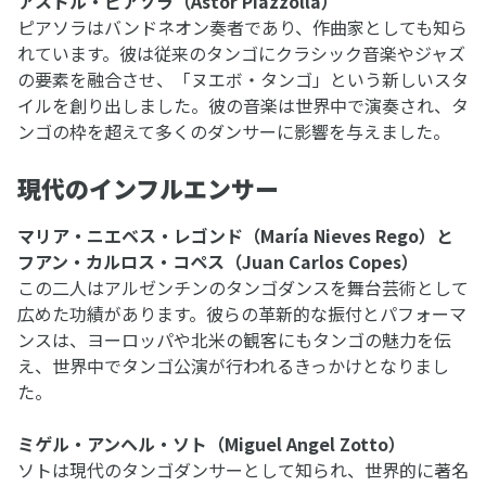
アストル・ピアソラ（Astor Piazzolla）
ピアソラはバンドネオン奏者であり、作曲家としても知ら
れています。彼は従来のタンゴにクラシック音楽やジャズ
の要素を融合させ、「ヌエボ・タンゴ」という新しいスタ
イルを創り出しました。彼の音楽は世界中で演奏され、タ
ンゴの枠を超えて多くのダンサーに影響を与えました。
現代のインフルエンサー
マリア・ニエベス・レゴンド（María Nieves Rego）と
フアン・カルロス・コペス（Juan Carlos Copes）
この二人はアルゼンチンのタンゴダンスを舞台芸術として
広めた功績があります。彼らの革新的な振付とパフォーマ
ンスは、ヨーロッパや北米の観客にもタンゴの魅力を伝
え、世界中でタンゴ公演が行われるきっかけとなりまし
た。
ミゲル・アンヘル・ソト（Miguel Angel Zotto）
ソトは現代のタンゴダンサーとして知られ、世界的に著名