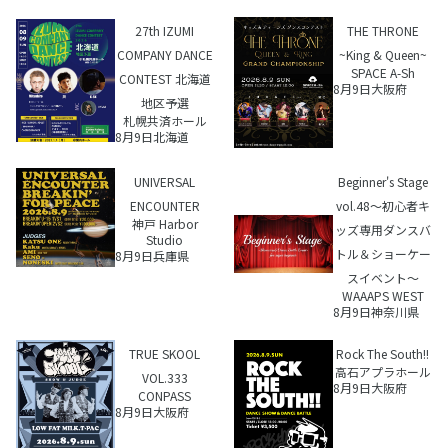
27th IZUMI
THE THRONE
COMPANY DANCE
~King & Queen~
SPACE A-Sh
CONTEST 北海道
8月9日
大阪府
地区予選
札幌共済ホール
8月9日
北海道
UNIVERSAL
Beginner's Stage
ENCOUNTER
vol.48〜初心者キ
神戸 Harbor
ッズ専用ダンスバ
Studio
トル＆ショーケー
8月9日
兵庫県
スイベント〜
WAAAPS WEST
8月9日
神奈川県
TRUE SKOOL
Rock The South!!
高石アプラホール
VOL.333
8月9日
大阪府
CONPASS
8月9日
大阪府