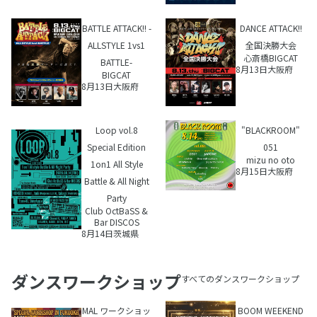
BATTLE ATTACK!! -
DANCE ATTACK!!
ALLSTYLE 1vs1
全国決勝大会
心斎橋BIGCAT
BATTLE-
8月13日
大阪府
BIGCAT
8月13日
大阪府
Loop vol.8
"BLACKROOM"
Special Edition
051
mizu no oto
1on1 All Style
8月15日
大阪府
Battle & All Night
Party
Club OctBaSS &
Bar DISCOS
8月14日
茨城県
ダンスワークショップ
すべてのダンスワークショップ
MAL ワークショッ
BOOM WEEKEND