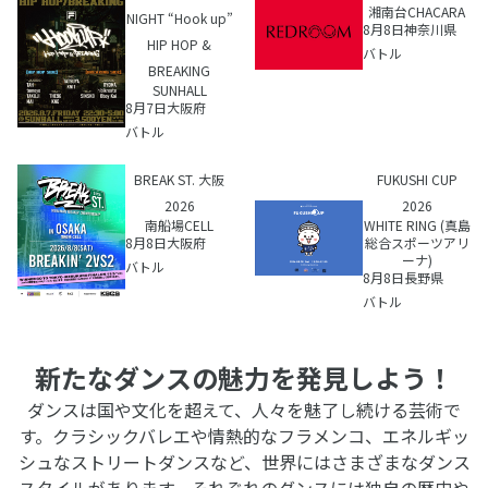
湘南台CHACARA
NIGHT “Hook up”
8月8日
神奈川県
HIP HOP &
バトル
BREAKING
SUNHALL
8月7日
大阪府
バトル
BREAK ST. 大阪
FUKUSHI CUP
2026
2026
南船場CELL
WHITE RING (真島
8月8日
大阪府
総合スポーツアリ
ーナ)
バトル
8月8日
長野県
バトル
新たなダンスの魅力を発見しよう！
ダンスは国や文化を超えて、人々を魅了し続ける芸術で
す。クラシックバレエや情熱的なフラメンコ、エネルギッ
シュなストリートダンスなど、世界にはさまざまなダンス
スタイルがあります。それぞれのダンスには独自の歴史や