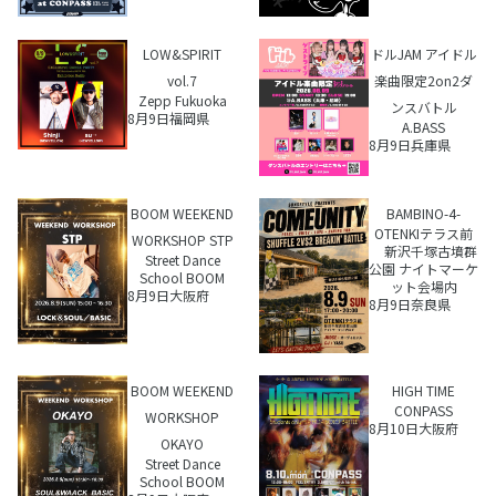
LOW&SPIRIT
ドルJAM アイドル
vol.7
楽曲限定2on2ダ
Zepp Fukuoka
ンスバトル
8月9日
福岡県
A.BASS
8月9日
兵庫県
BOOM WEEKEND
BAMBINO-4-
OTENKIテラス前
WORKSHOP STP
新沢千塚古墳群
Street Dance
公園 ナイトマーケ
School BOOM
ット会場内
8月9日
大阪府
8月9日
奈良県
BOOM WEEKEND
HIGH TIME
CONPASS
WORKSHOP
8月10日
大阪府
OKAYO
Street Dance
School BOOM