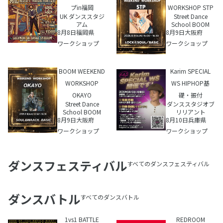
プin福岡
WORKSHOP STP
UK ダンススタジ
Street Dance
アム
School BOOM
8月8日
福岡県
8月9日
大阪府
ワークショップ
ワークショップ
BOOM WEEKEND
Karim SPECIAL
WORKSHOP
WS HIPHOP基
OKAYO
礎・振付
Street Dance
ダンススタジオブ
School BOOM
リリアント
8月9日
大阪府
8月10日
兵庫県
ワークショップ
ワークショップ
ダンスフェスティバル
すべてのダンスフェスティバル
ダンスバトル
すべてのダンスバトル
1vs1 BATTLE
REDROOM