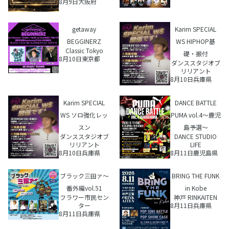
8月9日
大阪府
getaway
Karim SPECIAL
BEGGINERZ
WS HIPHOP基
Classic Tokyo
礎・振付
8月10日
東京都
ダンススタジオブ
リリアント
8月10日
兵庫県
Karim SPECIAL
DANCE BATTLE
WS ソロ強化レッ
PUMA vol.4～鹿児
スン
島予選〜
ダンススタジオブ
DANCE STUDIO
リリアント
LIFE
8月10日
兵庫県
8月11日
鹿児島県
ブラック三田ァ～
BRING THE FUNK
番外編vol.51
in Kobe
フラワー市民セン
神戸 RINKAITEN
ター
8月11日
兵庫県
8月11日
兵庫県