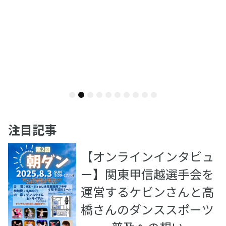
1
2
3
4
5
6
7
8
9
10
注目記事
【オンラインインタビュ
ー】関東甲信越選手会を
運営するケビンさんと高
橋さんのダンススポーツ