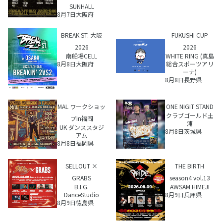
SUNHALL
8月7日
大阪府
BREAK ST. 大阪
FUKUSHI CUP
2026
2026
南船場CELL
WHITE RING (真島
8月8日
大阪府
総合スポーツアリ
ーナ)
8月8日
長野県
MAL ワークショッ
ONE NIGIT STAND
クラブゴールド土
プin福岡
浦
UK ダンススタジ
8月8日
茨城県
アム
8月8日
福岡県
SELLOUT ×
THE BIRTH
GRABS
season4 vol.13
B.I.G.
AWSAM HIMEJI
DanceStudio
8月9日
兵庫県
8月9日
徳島県