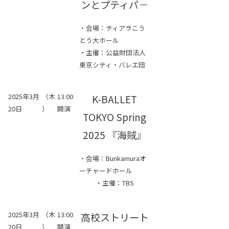
ンとプティパ－
・会場：ティアラこう
とう大ホール
・主催：公益財団法人
東京シティ・バレエ団
2025年3月
（木
13:00
K-BALLET
20日
）
開演
TOKYO Spring
2025 『海賊』
・会場：Bunkamuraオ
ーチャードホール
・主催：TBS
2025年3月
（木
13:00
高校ストリート
20日
）
開演