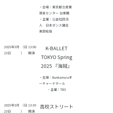
・会場：東京都立産業
貿易センター 台東館
・主催：公益社団法
人 日本ダンス議会
東部総局
2025年3月
（日
13:00
K-BALLET
23日
）
開演
TOKYO Spring
2025 『海賊』
・会場：Bunkamuraオ
ーチャードホール
・主催：TBS
2025年3月
（日
13:30
高校ストリート
23日
）
開演