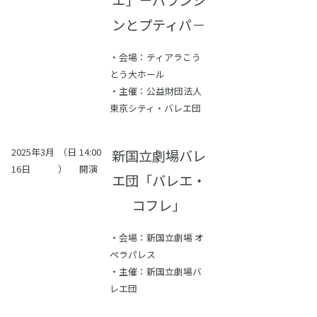
ンとプティパ－
・会場：ティアラこう
とう大ホール
・主催：公益財団法人
東京シティ・バレエ団
2025年3月
（日
14:00
新国立劇場バレ
16日
）
開演
エ団「バレエ・
コフレ」
・会場：新国立劇場 オ
ペラパレス
・主催：新国立劇場バ
レエ団