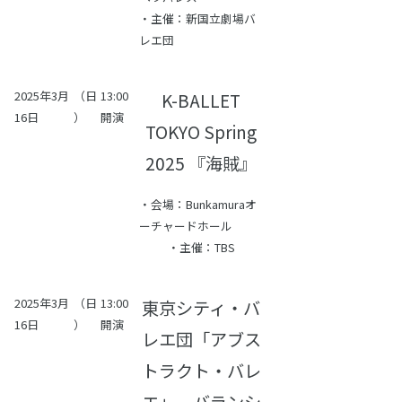
・主催：新国立劇場バ
レエ団
2025年3月
（日
13:00
K-BALLET
16日
）
開演
TOKYO Spring
2025 『海賊』
・会場：Bunkamuraオ
ーチャードホール
・主催：TBS
2025年3月
（日
13:00
東京シティ・バ
16日
）
開演
レエ団「アブス
トラクト・バレ
エ」－バランシ