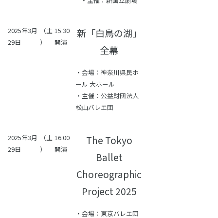
・主催：新国立劇場
2025年3月
（土
15:30
新「白鳥の湖」
29日
）
開演
全幕
・会場：神奈川県民ホ
ール 大ホール​
・主催：公益財団法人
松山バレエ団
2025年3月
（土
16:00
The Tokyo
29日
）
開演
Ballet
Choreographic
Project 2025
・会場：東京バレエ団