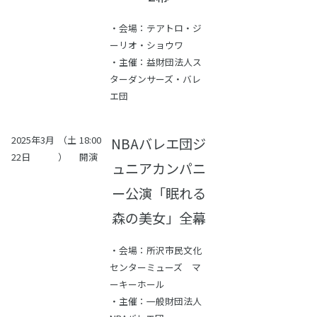
・会場：テアトロ・ジ
ーリオ・ショウワ
・主催：益財団法人ス
ターダンサーズ・バレ
エ団
2025年3月
（土
18:00
NBAバレエ団ジ
22日
）
開演
ュニアカンパニ
ー公演「眠れる
森の美女」全幕
・会場：所沢市民文化
センターミューズ マ
ーキーホール
・主催：一般財団法人