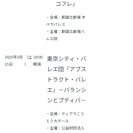
コフレ」
・会場：新国立劇場 オ
ペラパレス
・主催：新国立劇場バ
レエ団
2025年3月
（土
18:00
東京シティ・バ
15日
）
開演
レエ団「アブス
トラクト・バレ
エ」－バランシ
ンとプティパ－
・会場：ティアラこう
とう大ホール
・主催：公益財団法人